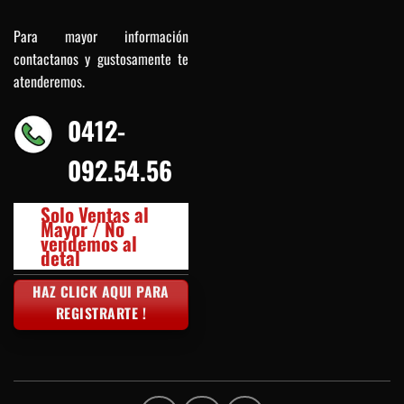
Para mayor información
contactanos y gustosamente te
atenderemos.
0412-
092.54.56
Solo Ventas al
Mayor / No
vendemos al
detal
HAZ CLICK AQUI PARA
REGISTRARTE !