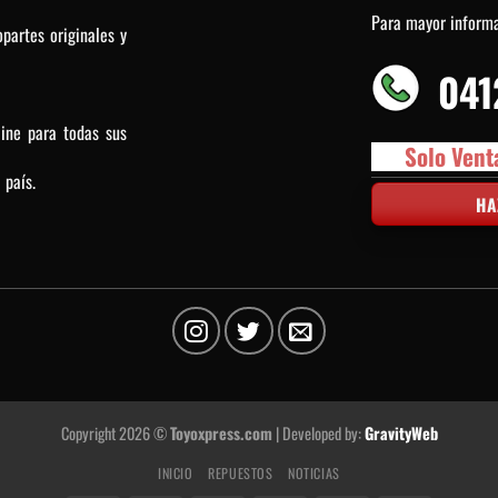
Para mayor inform
partes originales y
041
line para todas sus
Solo Vent
 país.
HA
Copyright 2026 ©
Toyoxpress.com
| Developed by:
GravityWeb
INICIO
REPUESTOS
NOTICIAS