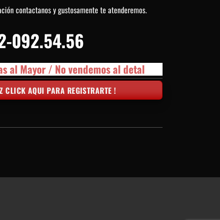
ación contactanos y gustosamente te atenderemos.
2-092.54.56
as al Mayor / No vendemos al detal
Z CLICK AQUI PARA REGISTRARTE !