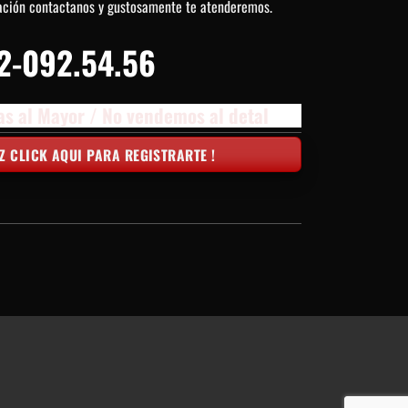
ación contactanos y gustosamente te atenderemos.
2-092.54.56
as al Mayor / No vendemos al detal
Z CLICK AQUI PARA REGISTRARTE !