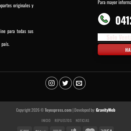
Para mayor inform
partes originales y
041
line para todas sus
Solo Vent
 país.
HA
Copyright 2026 ©
Toyoxpress.com
| Developed by:
GravityWeb
INICIO
REPUESTOS
NOTICIAS