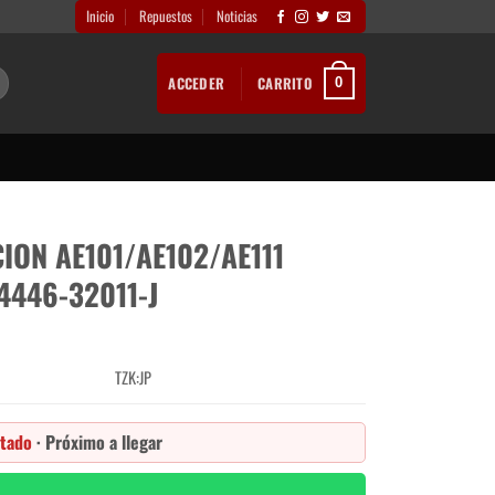
Inicio
Repuestos
Noticias
ACCEDER
CARRITO
0
ION AE101/AE102/AE111
4446-32011-J
TZK:JP
tado
· Próximo a llegar