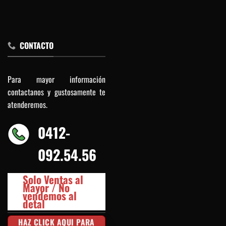
CONTACTO
Para mayor información
contactanos y gustosamente te
atenderemos.
0412-
092.54.56
Solo Ventas al
Mayor / No
vendemos al
detal
HAZ CLICK AQUI PARA