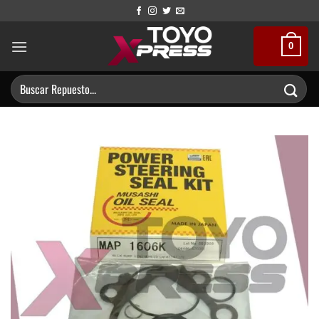
Saltar
al
contenido
0
Buscar
por: