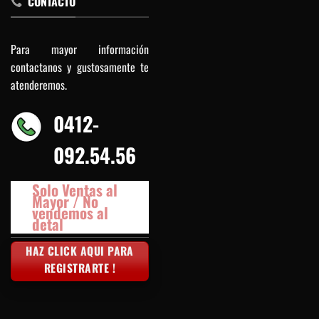
CONTACTO
Para mayor información
contactanos y gustosamente te
atenderemos.
0412-
092.54.56
Solo Ventas al
Mayor / No
vendemos al
detal
HAZ CLICK AQUI PARA
REGISTRARTE !