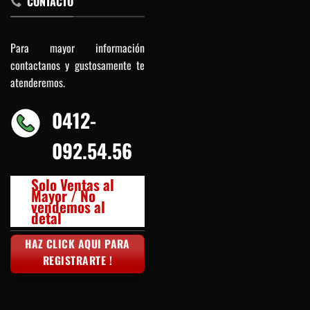
CONTACTO
Para mayor información
contactanos y gustosamente te
atenderemos.
0412-
092.54.56
Solo Ventas al
Mayor / No
vendemos al
detal
HAZ CLICK AQUI PARA
REGISTRARTE !