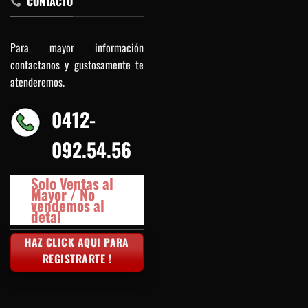
CONTACTO
Para mayor información
contactanos y gustosamente te
atenderemos.
0412-
092.54.56
Solo Ventas al
Mayor / No
vendemos al
detal
HAZ CLICK AQUI PARA
REGISTRARTE !