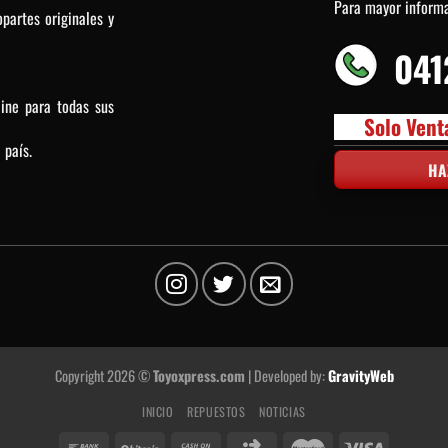
Para mayor inform
partes originales y
041
line para todas sus
Solo Vent
 país.
HA
Copyright 2026 ©
Toyoxpress.com
| Developed by:
GravityWeb
INICIO
REPUESTOS
NOTICIAS