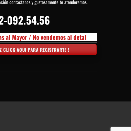
ación contactanos y gustosamente te atenderemos.
2-092.54.56
as al Mayor / No vendemos al detal
Z CLICK AQUI PARA REGISTRARTE !