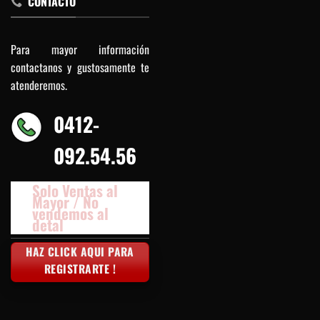
CONTACTO
Para mayor información
contactanos y gustosamente te
atenderemos.
0412-
092.54.56
Solo Ventas al
Mayor / No
vendemos al
detal
HAZ CLICK AQUI PARA
REGISTRARTE !