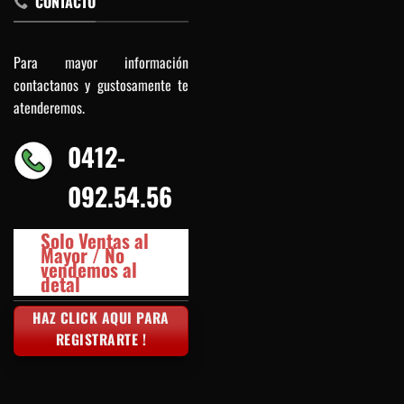
CONTACTO
Para mayor información
contactanos y gustosamente te
atenderemos.
0412-
092.54.56
Solo Ventas al
Mayor / No
vendemos al
detal
HAZ CLICK AQUI PARA
REGISTRARTE !