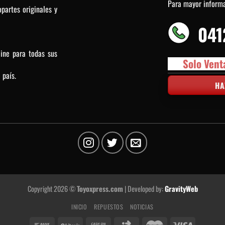
Para mayor inform
partes originales y
041
line para todas sus
Solo Vent
 país.
HA
Copyright 2026 ©
Toyoxpress.com
| Developed by:
GravityWeb
INICIO
REPUESTOS
NOTICIAS