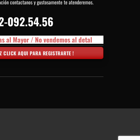
ación contactanos y gustosamente te atenderemos.
2-092.54.56
as al Mayor / No vendemos al detal
Z CLICK AQUI PARA REGISTRARTE !