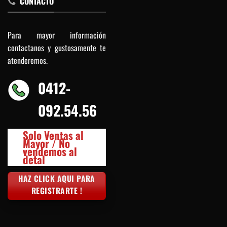
CONTACTO
Para mayor información
contactanos y gustosamente te
atenderemos.
0412-
092.54.56
Solo Ventas al
Mayor / No
vendemos al
detal
HAZ CLICK AQUI PARA
REGISTRARTE !