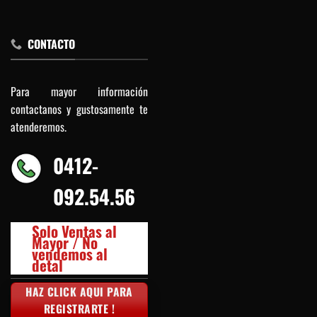
CONTACTO
Para mayor información
contactanos y gustosamente te
atenderemos.
0412-
092.54.56
Solo Ventas al
Mayor / No
vendemos al
detal
HAZ CLICK AQUI PARA
REGISTRARTE !