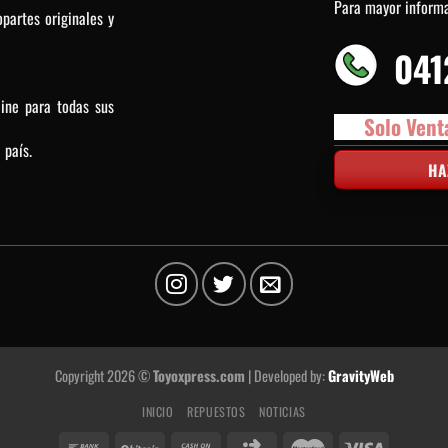
Para mayor inform
partes originales y
041
line para todas sus
Solo Vent
 país.
HA
Copyright 2026 ©
Toyoxpress.com
| Developed by:
GravityWeb
INICIO
REPUESTOS
NOTICIAS