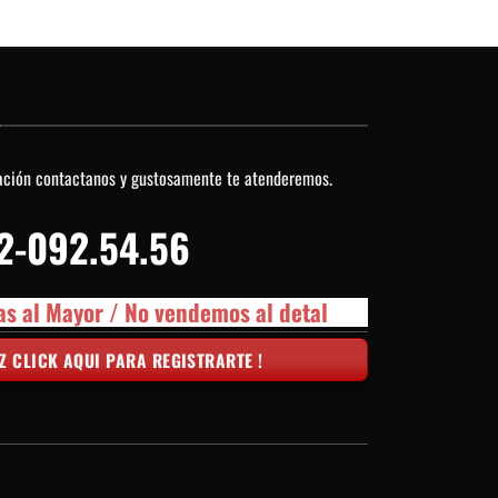
O
ación contactanos y gustosamente te atenderemos.
2-092.54.56
as al Mayor / No vendemos al detal
Z CLICK AQUI PARA REGISTRARTE !