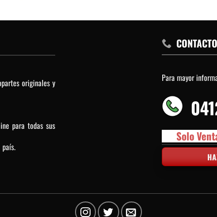
CONTACT
Para mayor inform
partes originales y
041
line para todas sus
Solo Vent
 país.
HA