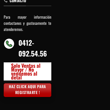
CONTACTO
Para mayor información
contactanos y gustosamente te
atenderemos.
0412-
092.54.56
Solo Ventas al
Mayor / No
vendemos al
detal
HAZ CLICK AQUI PARA
REGISTRARTE !