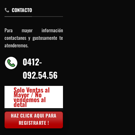
CONTACTO
Para mayor información
contactanos y gustosamente te
atenderemos.
0412-
092.54.56
Solo Ventas al
Mayor / No
vendemos al
detal
HAZ CLICK AQUI PARA
REGISTRARTE !