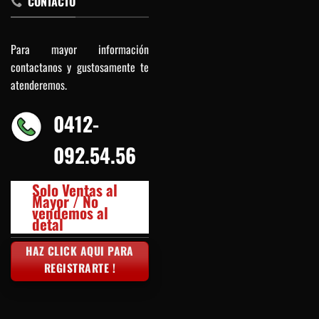
CONTACTO
Para mayor información
contactanos y gustosamente te
atenderemos.
0412-
092.54.56
Solo Ventas al
Mayor / No
vendemos al
detal
HAZ CLICK AQUI PARA
REGISTRARTE !