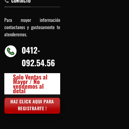
CONTACTO
Para mayor información
contactanos y gustosamente te
atenderemos.
0412-
092.54.56
Solo Ventas al
Mayor / No
vendemos al
detal
HAZ CLICK AQUI PARA
REGISTRARTE !