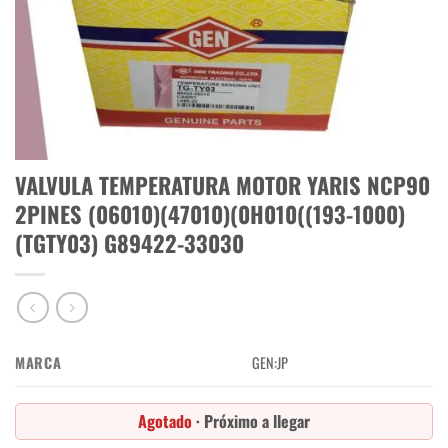
VALVULA TEMPERATURA MOTOR YARIS NCP90
2PINES (06010)(47010)(0H010((193-1000)
(TGTY03) G89422-33030
MARCA
GEN:JP
Agotado
· Próximo a llegar