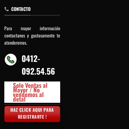
CONTACTO
Para mayor información
contactanos y gustosamente te
atenderemos.
0412-
092.54.56
Solo Ventas al
Mayor / No
vendemos al
detal
HAZ CLICK AQUI PARA
REGISTRARTE !