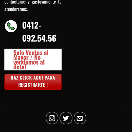
contactanos y gustosamente te
atenderemos.
0412-
092.54.56
Solo Ventas al
Mayor / No
vendemos al
detal
HAZ CLICK AQUI PARA
REGISTRARTE !