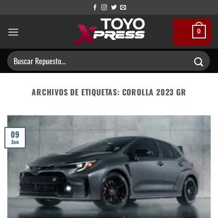
Saltar
al
contenido
0
Buscar
por:
ARCHIVOS DE ETIQUETAS:
COROLLA 2023 GR
09
Jun