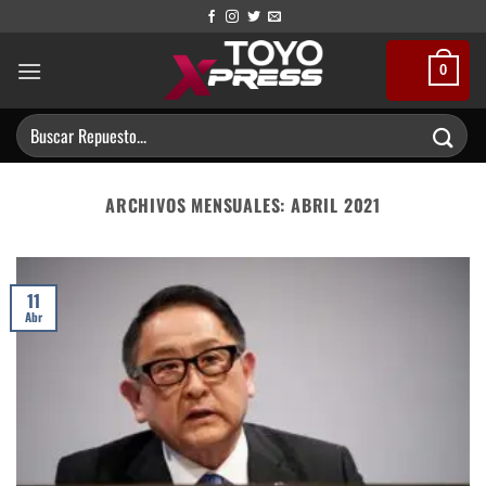
Saltar
al
contenido
0
Buscar
por:
ARCHIVOS MENSUALES:
ABRIL 2021
11
Abr