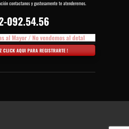
ación contactanos y gustosamente te atenderemos.
2-092.54.56
as al Mayor / No vendemos al detal
Z CLICK AQUI PARA REGISTRARTE !