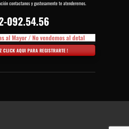
ación contactanos y gustosamente te atenderemos.
2-092.54.56
as al Mayor / No vendemos al detal
Z CLICK AQUI PARA REGISTRARTE !