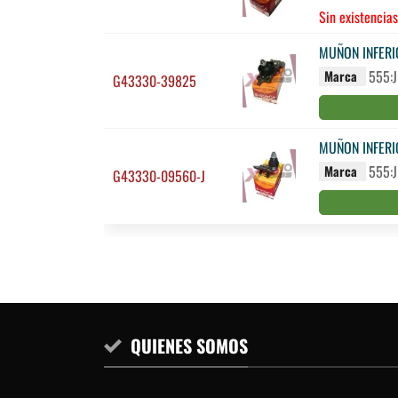
Sin existencias
MUÑON INFERI
555:
Marca
G43330-39825
MUÑON INFERI
555:
Marca
G43330-09560-J
QUIENES SOMOS