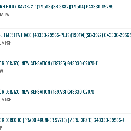
RH HILUX KAVAK/2.7 (171503)(SB-3882)(171504) G43330-09295
TA:TW
-LH MESETA HIACE (43330-29565-PLUS)(190174)(SB-3972) G43330-2956
UMI:CH
OR DER/IZQ. NEW SENSATION (179735) G43330-02070-T
TW
OR DER/IZQ. NEW SENSATION (189776) G43330-02070
UMI:CH
OR DERECHO (PRADO 4RUNNER 5VZFE) (MERU 3RZFE) G43330-39585-J
JP