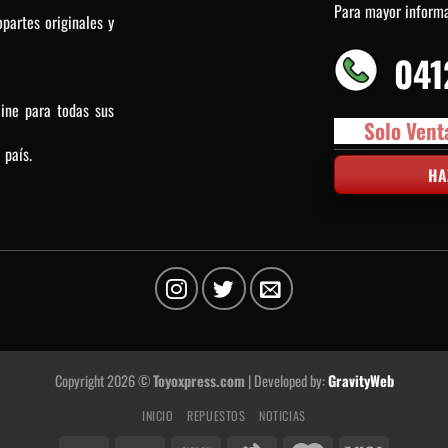
Para mayor inform
partes originales y
041
line para todas sus
Solo Vent
 país.
HA
Copyright 2026 ©
Toyoxpress.com
| Developed by:
GravityWeb
INICIO
REPUESTOS
NOTICIAS