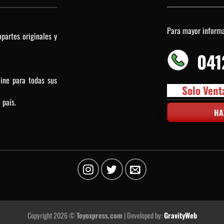
Para mayor inform
partes originales y
041
line para todas sus
Solo Vent
 país.
HA
Copyright 2026 ©
Toyoxpress.com
| Developed by:
GravityWeb