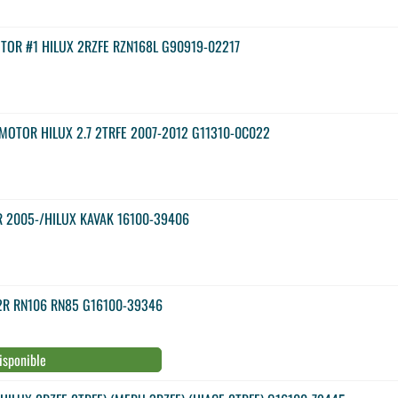
TOR #1 HILUX 2RZFE RZN168L G90919-02217
MOTOR HILUX 2.7 2TRFE 2007-2012 G11310-0C022
H
 2005-/HILUX KAVAK 16100-39406
2R RN106 RN85 G16100-39346
isponible