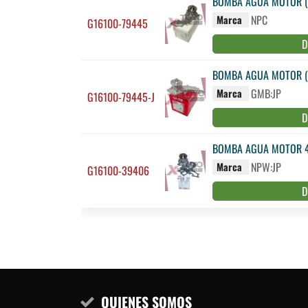
BOMBA AGUA MOTOR (HI
NPC
Marca
G16100-79445
D
BOMBA AGUA MOTOR (HI
GMB:JP
Marca
G16100-79445-J
D
BOMBA AGUA MOTOR 4
NPW:JP
Marca
G16100-39406
D
QUIENES SOMOS