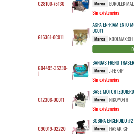
G28100-75130
EUROLEK:MAL
Marca
Sin existencias
ASPA ENFRIAMIENTO MO
0C011
G16361-0C011
KOOLMAX:CH
Marca
D
BANDAS FRENO TRASER
G04495-35230-
J-FBK:JP
Marca
J
Sin existencias
BASE MOTOR IZQUIERD
G12306-0C011
NIKOYO:TH
Marca
Sin existencias
BOBINA ENCENDIDO #2
G90919-02220
HASAKI:CH
Marca