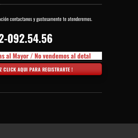
ación contactanos y gustosamente te atenderemos.
2-092.54.56
as al Mayor / No vendemos al detal
Z CLICK AQUI PARA REGISTRARTE !