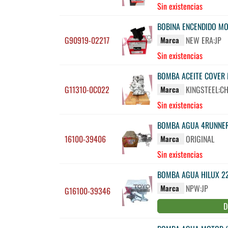
Sin existencias
BOBINA ENCENDIDO MO
G90919-02217
NEW ERA:JP
Marca
Sin existencias
BOMBA ACEITE COVER 
G11310-0C022
KINGSTEEL:C
Marca
Sin existencias
BOMBA AGUA 4RUNNER
16100-39406
ORIGINAL
Marca
Sin existencias
BOMBA AGUA HILUX 2
NPW:JP
Marca
G16100-39346
D