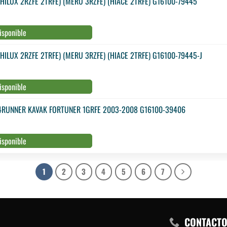
LUX 2RZFE 2TRFE) (MERU 3RZFE) (HIACE 2TRFE) G16100-79445
isponible
LUX 2RZFE 2TRFE) (MERU 3RZFE) (HIACE 2TRFE) G16100-79445-J
isponible
RUNNER KAVAK FORTUNER 1GRFE 2003-2008 G16100-39406
isponible
1
2
3
4
5
6
7
CONTACT