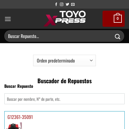
Saltar
al
contenido
0
Buscar
por:
Buscador de Repuestos
Buscar Repuesto
G12361-35091