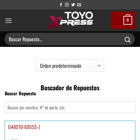
Saltar
al
contenido
0
Buscar
por:
Buscador de Repuestos
Buscar Repuesto
G48510-69555-J