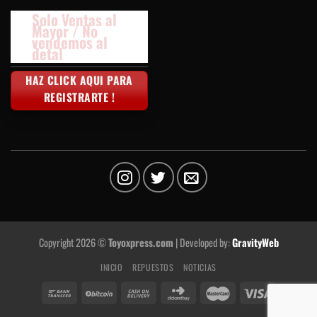
Solo Ventas al
Mayor / No
vendemos al
detal
HAZ CLICK AQUI PARA
REGISTRARTE !
Copyright 2026 ©
Toyoxpress.com
| Developed by:
GravityWeb
INICIO
REPUESTOS
NOTICIAS