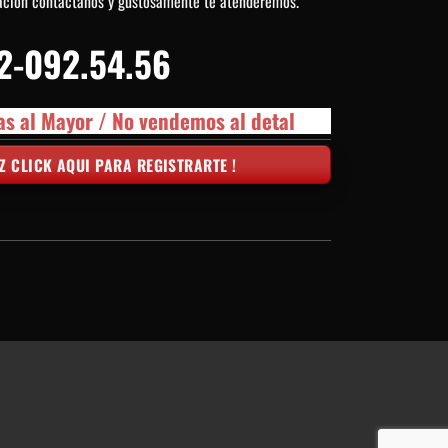
ación contactanos y gustosamente te atenderemos.
2-092.54.56
as al Mayor / No vendemos al detal
Z CLICK AQUI PARA REGISTRARTE !