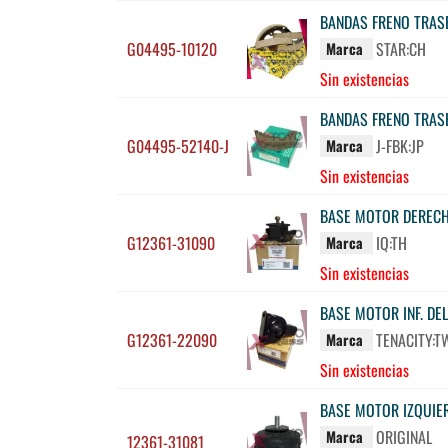
BANDAS FRENO TRASE
G04495-10120
STAR:CH
Marca
Sin existencias
BANDAS FRENO TRAS
G04495-52140-J
J-FBK:JP
Marca
Sin existencias
BASE MOTOR DERECH
G12361-31090
IQ:TH
Marca
Sin existencias
BASE MOTOR INF. DE
G12361-22090
TENACITY:T
Marca
Sin existencias
BASE MOTOR IZQUIER
ORIGINAL
Marca
12361-31081