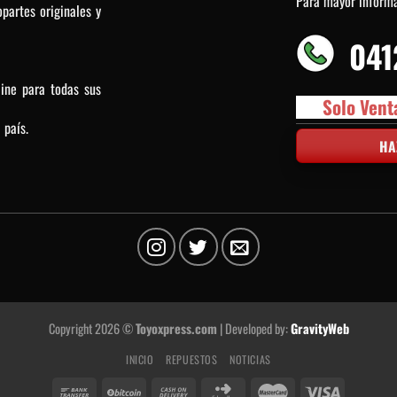
Para mayor inform
partes originales y
041
line para todas sus
Solo Vent
 país.
HA
Copyright 2026 ©
Toyoxpress.com
| Developed by:
GravityWeb
INICIO
REPUESTOS
NOTICIAS