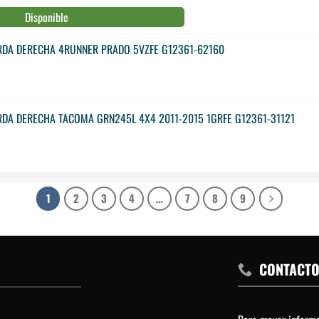
Disponible
RDA DERECHA 4RUNNER PRADO 5VZFE G12361-62160
RDA DERECHA TACOMA GRN245L 4X4 2011-2015 1GRFE G12361-31121
1
2
3
4
…
7
8
9
CONTACT