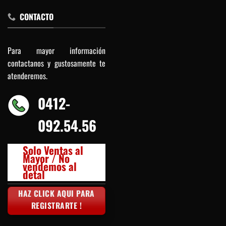
CONTACTO
Para mayor información
contactanos y gustosamente te
atenderemos.
0412-
092.54.56
Solo Ventas al
Mayor / No
vendemos al
detal
HAZ CLICK AQUI PARA
REGISTRARTE !