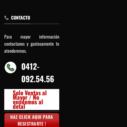
CONTACTO
Para mayor información
contactanos y gustosamente te
atenderemos.
0412-
092.54.56
Solo Ventas al
Mayor / No
vendemos al
detal
HAZ CLICK AQUI PARA
REGISTRARTE !