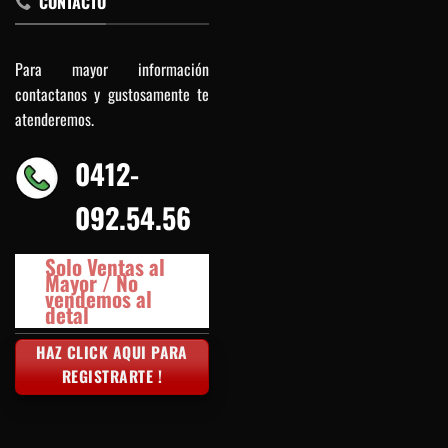
CONTACTO
Para mayor información
contactanos y gustosamente te
atenderemos.
0412-
092.54.56
Solo Ventas al
Mayor / No
vendemos al
detal
HAZ CLICK AQUI PARA
REGISTRARTE !