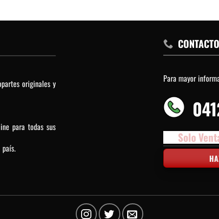
CONTACT
Para mayor inform
partes originales y
041
line para todas sus
Solo Vent
 país.
HA