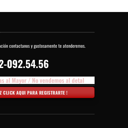
O
ación contactanos y gustosamente te atenderemos.
2-092.54.56
as al Mayor / No vendemos al detal
Z CLICK AQUI PARA REGISTRARTE !