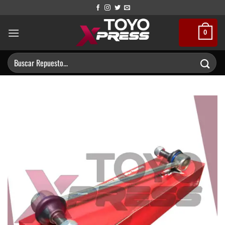
Saltar
al
contenido
0
Buscar
por: