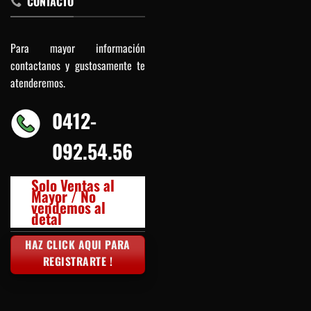
CONTACTO
Para mayor información
contactanos y gustosamente te
atenderemos.
0412-
092.54.56
Solo Ventas al
Mayor / No
vendemos al
detal
HAZ CLICK AQUI PARA
REGISTRARTE !