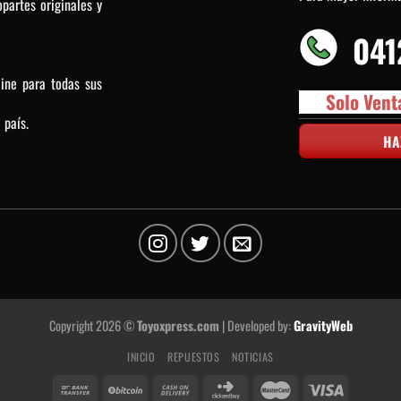
partes originales y
041
line para todas sus
Solo Vent
 país.
HA
Copyright 2026 ©
Toyoxpress.com
| Developed by:
GravityWeb
INICIO
REPUESTOS
NOTICIAS