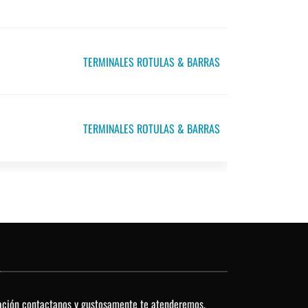
TERMINALES ROTULAS & BARRAS
TERMINALES ROTULAS & BARRAS
O
ación contactanos y gustosamente te atenderemos.