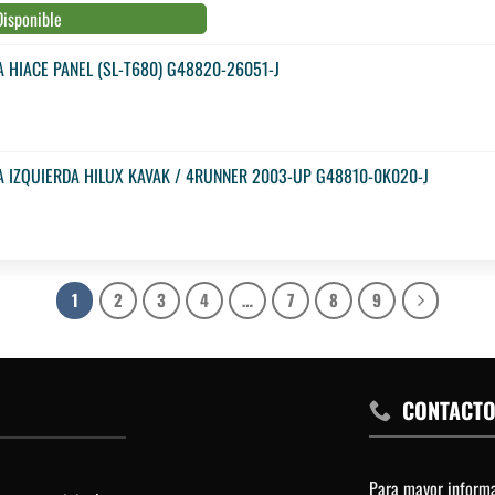
Disponible
 HIACE PANEL (SL-T680) G48820-26051-J
A IZQUIERDA HILUX KAVAK / 4RUNNER 2003-UP G48810-0K020-J
1
2
3
4
…
7
8
9
CONTACT
Para mayor inform