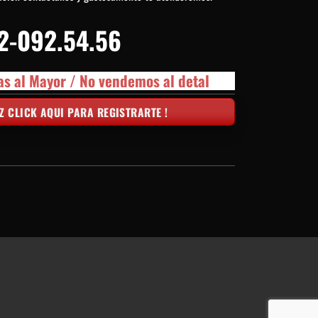
2-092.54.56
as al Mayor / No vendemos al detal
Z CLICK AQUI PARA REGISTRARTE !