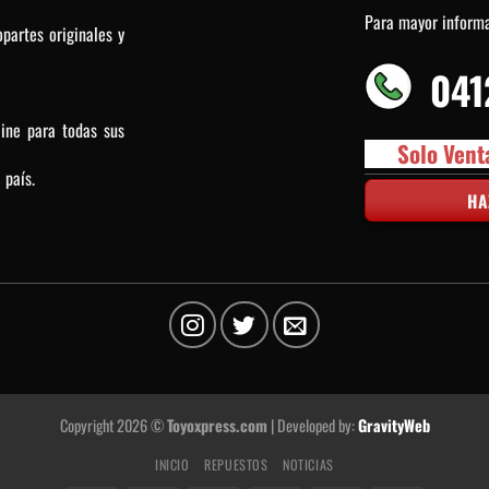
Para mayor inform
partes originales y
041
line para todas sus
Solo Vent
 país.
HA
Copyright 2026 ©
Toyoxpress.com
| Developed by:
GravityWeb
INICIO
REPUESTOS
NOTICIAS