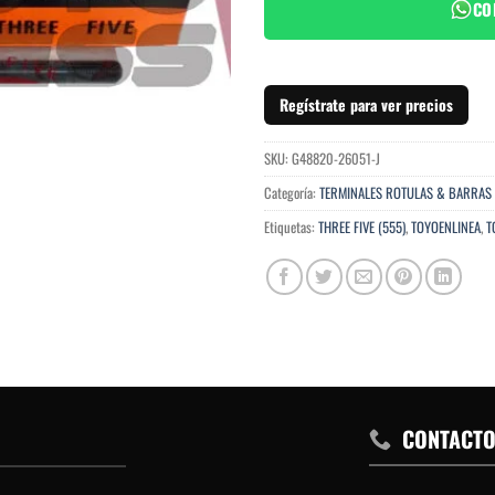
CO
Regístrate para ver precios
SKU:
G48820-26051-J
Categoría:
TERMINALES ROTULAS & BARRAS
Etiquetas:
THREE FIVE (555)
,
TOYOENLINEA
,
T
CONTACT