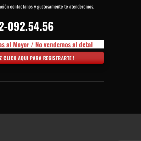
ación contactanos y gustosamente te atenderemos.
2-092.54.56
as al Mayor / No vendemos al detal
Z CLICK AQUI PARA REGISTRARTE !