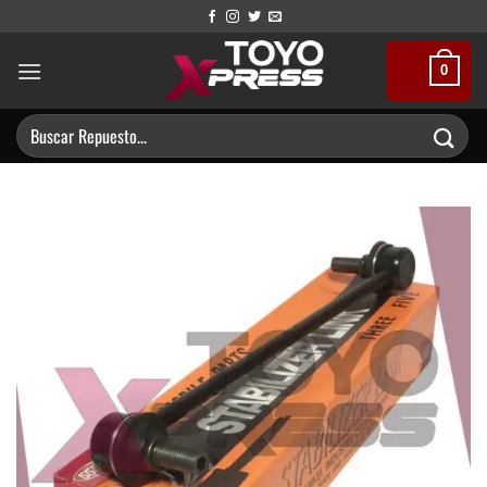
Saltar
al
contenido
0
Buscar
por: