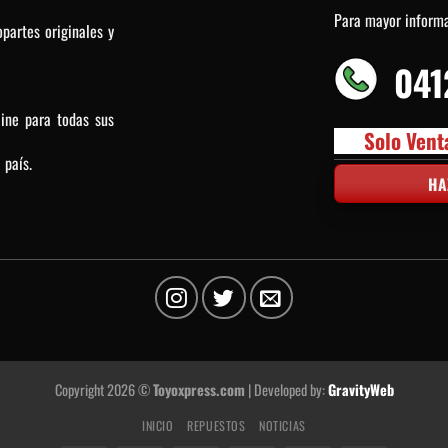
Para mayor inform
partes originales y
041
line para todas sus
Solo Vent
 país.
HA
Copyright 2026 ©
Toyoxpress.com
| Developed by:
GravityWeb
INICIO
REPUESTOS
NOTICIAS