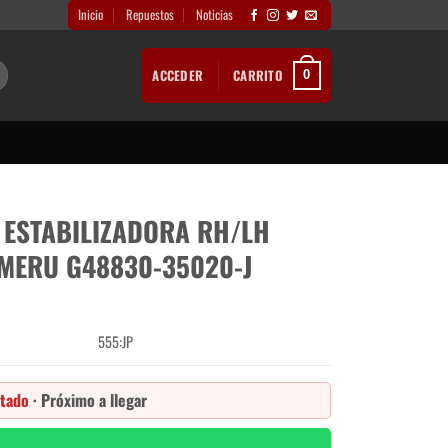
Inicio
Repuestos
Noticias
ACCEDER
CARRITO
0
 ESTABILIZADORA RH/LH
MERU G48830-35020-J
555:JP
tado
· Próximo a llegar