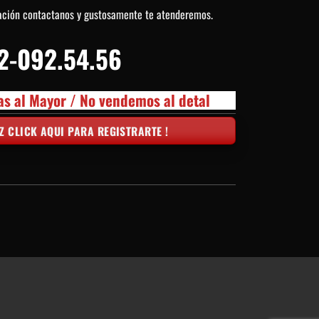
ación contactanos y gustosamente te atenderemos.
2-092.54.56
as al Mayor / No vendemos al detal
Z CLICK AQUI PARA REGISTRARTE !