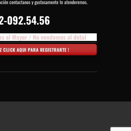
ación contactanos y gustosamente te atenderemos.
2-092.54.56
as al Mayor / No vendemos al detal
Z CLICK AQUI PARA REGISTRARTE !