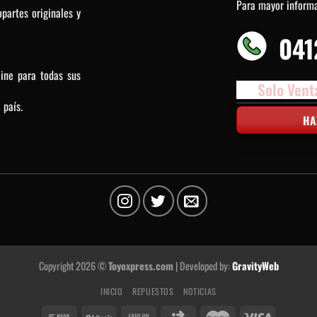
Para mayor inform
partes originales y
041
line para todas sus
Solo Vent
 país.
HA
Copyright 2026 ©
Toyoxpress.com
| Developed by:
GravityWeb
INICIO
REPUESTOS
NOTICIAS