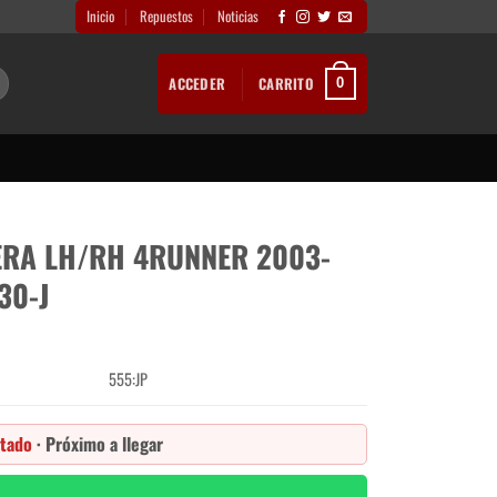
Inicio
Repuestos
Noticias
ACCEDER
CARRITO
0
ERA LH/RH 4RUNNER 2003-
30-J
555:JP
tado
· Próximo a llegar