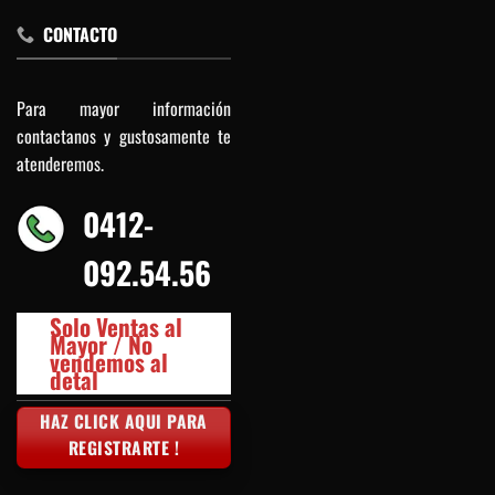
CONTACTO
Para mayor información
contactanos y gustosamente te
atenderemos.
0412-
092.54.56
Solo Ventas al
Mayor / No
vendemos al
detal
HAZ CLICK AQUI PARA
REGISTRARTE !