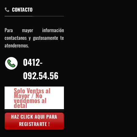
CONTACTO
Para mayor información
contactanos y gustosamente te
atenderemos.
0412-
092.54.56
Solo Ventas al
Mayor / No
vendemos al
detal
HAZ CLICK AQUI PARA
REGISTRARTE !