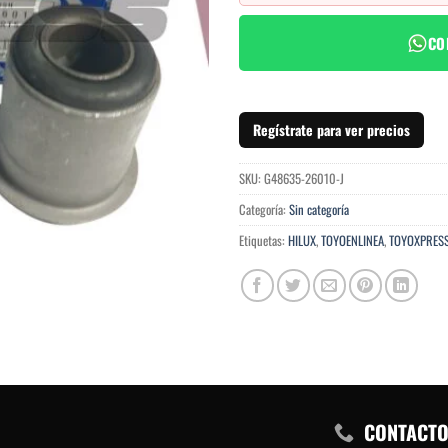
CO
Regístrate para ver precios
SKU:
G48635-26010-J
Categoría:
Sin categoría
Etiquetas:
HILUX
,
TOYOENLINEA
,
TOYOXPRES
CONTACT