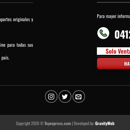
Para mayor inform
partes originales y
041
line para todas sus
Solo Vent
 país.
HA
Copyright 2026 ©
Toyoxpress.com
| Developed by:
GravityWeb