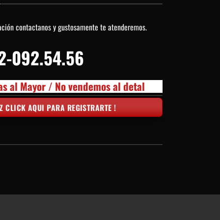
ación contactanos y gustosamente te atenderemos.
2-092.54.56
as al Mayor / No vendemos al detal
Z CLICK AQUI PARA REGISTRARTE !