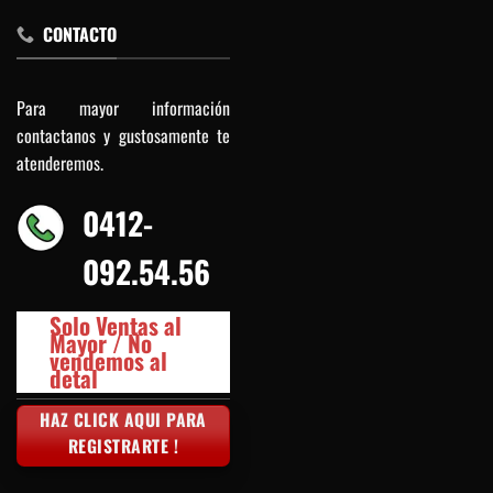
CONTACTO
Para mayor información
contactanos y gustosamente te
atenderemos.
0412-
092.54.56
Solo Ventas al
Mayor / No
vendemos al
detal
HAZ CLICK AQUI PARA
REGISTRARTE !