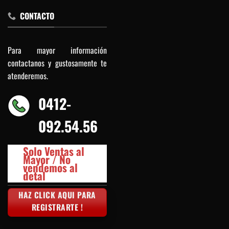
CONTACTO
Para mayor información
contactanos y gustosamente te
atenderemos.
0412-
092.54.56
Solo Ventas al
Mayor / No
vendemos al
detal
HAZ CLICK AQUI PARA
REGISTRARTE !