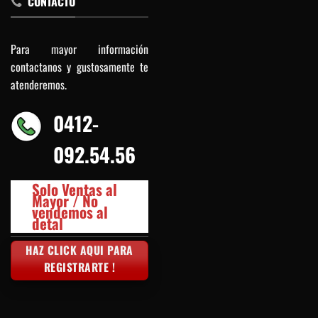
CONTACTO
Para mayor información
contactanos y gustosamente te
atenderemos.
0412-
092.54.56
Solo Ventas al
Mayor / No
vendemos al
detal
HAZ CLICK AQUI PARA
REGISTRARTE !