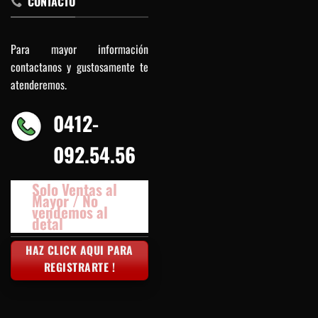
CONTACTO
Para mayor información
contactanos y gustosamente te
atenderemos.
0412-
092.54.56
Solo Ventas al
Mayor / No
vendemos al
detal
HAZ CLICK AQUI PARA
REGISTRARTE !