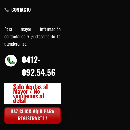
CONTACTO
Para mayor información
contactanos y gustosamente te
atenderemos.
0412-
092.54.56
Solo Ventas al
Mayor / No
vendemos al
detal
HAZ CLICK AQUI PARA
REGISTRARTE !