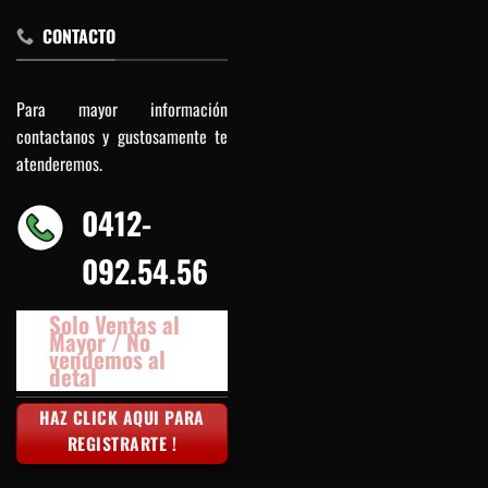
CONTACTO
Para mayor información
contactanos y gustosamente te
atenderemos.
0412-
092.54.56
Solo Ventas al
Mayor / No
vendemos al
detal
HAZ CLICK AQUI PARA
REGISTRARTE !