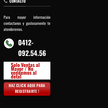
CONTACTO
Para mayor información
contactanos y gustosamente te
atenderemos.
0412-
092.54.56
Solo Ventas al
Mayor / No
vendemos al
detal
HAZ CLICK AQUI PARA
REGISTRARTE !