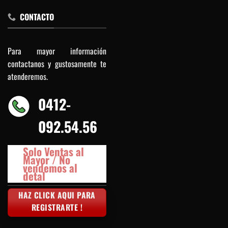
CONTACTO
Para mayor información
contactanos y gustosamente te
atenderemos.
0412-
092.54.56
Solo Ventas al
Mayor / No
vendemos al
detal
HAZ CLICK AQUI PARA
REGISTRARTE !