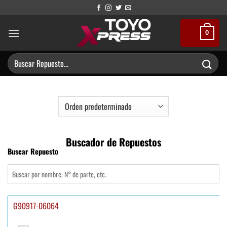
Saltar
al
contenido
0
Buscar
por:
Buscador de Repuestos
Buscar Repuesto
G90917-06064