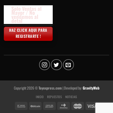
Solo Ventas al
Mayor / No
vendemos al
detal
HAZ CLICK AQUI PARA
REGISTRARTE !
Copyright 2026 ©
Toyoxpress.com
| Developed by:
GravityWeb
INICIO
REPUESTOS
NOTICIAS